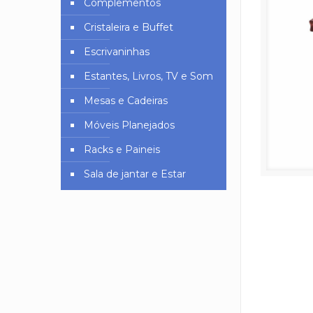
Complementos
Cristaleira e Buffet
Escrivaninhas
Estantes, Livros, TV e Som
Mesas e Cadeiras
Móveis Planejados
Racks e Paineis
Sala de jantar e Estar