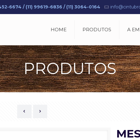
2-6674 / (11) 99619-6836 / (11) 3064-0164
info@cintubr
HOME
PRODUTOS
A E
PRODUTOS
MES