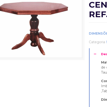
CEN
REF
DIMENSÕE
Categoria
Des
Mat
de 
Tau
Cor
Imb
,Ta
Di