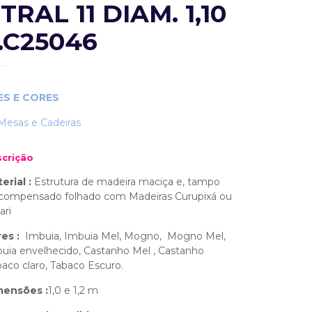
TRAL 11 DIAM. 1,10
.C25046
S E CORES
Mesas e Cadeiras
crição
erial :
Estrutura de madeira maciça e, tampo
compensado folhado com Madeiras Curupixá ou
ari
es :
Imbuia, Imbuia Mel, Mogno, Mogno Mel,
uia envelhecido, Castanho Mel , Castanho
baco claro, Tabaco Escuro.
mensões :
1,0 e 1,2 m