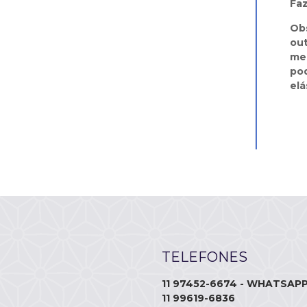
Fa
Obs
ou
me
pod
el
TELEFONES
11 97452-6674 - WHATSAP
11 99619-6836